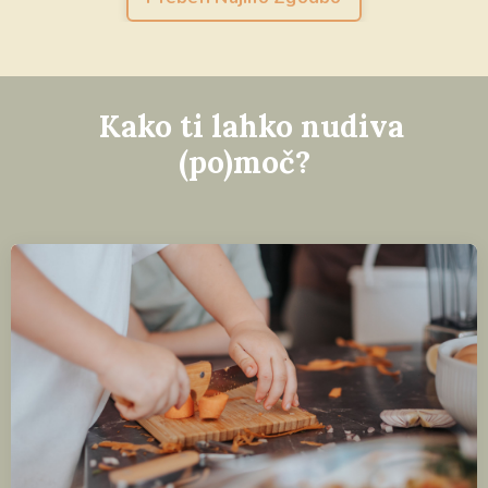
Kako ti lahko nudiva
(po)moč?