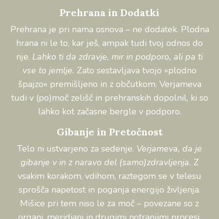
Prehrana in Dodatki
Prehrana je pri nama osnova – ne dodatek. Plodna
hrana ni le to, kar ješ, ampak tudi tvoj odnos do
nje.
Lahko ti da zdravje, mir in podporo, ali pa ti
vse to jemlje.
Zato sestavljava tvojo »plodno
špajzo« premišljeno in z občutkom. Verjameva
tudi v (po)moč zelišč in prehranskih dopolnil, ki so
lahko kot začasne bergle v podporo.
Gibanje in Pretočnost
Telo ni ustvarjeno za sedenje.
Verjameva, da je
gibanje v in z naravo del (samo)zdravljenja.
Z
vsakim korakom, vdihom, raztegom se v telesu
sprošča napetost in poganja energijo življenja.
Mišice pri tem niso le za moč – povezane so z
organi, meridiani in drugimi notranjimi procesi.