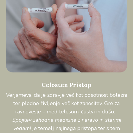
Celosten Pristop
Verjameva, da je zdravje več kot odsotnost bolezni
ter plodno življenje več kot zanositev. Gre za
ravnovesje – med telesom, čustvi in dušo.
Spojitev zahodne medicine z naravo in starimi
vedami
je temelj najinega pristopa ter s tem