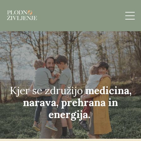
Kjer se združijo
medicina,
narava, prehrana in
energija.