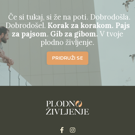
Če si tukaj, si že na poti. Dobrodošla.
Dobrodošel.
Korak za korakom. Pajs
za pajsom
.
Gib za gibom.
V tvoje
plodno življenje.
PRIDRUŽI SE