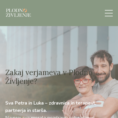
Zakaj verjameva v Plodno
Življenje?
Sva Petra in Luka – zdravnica in terapevt,
partnerja in starša.
Najprej sva morala pozdraviti sebe, danes