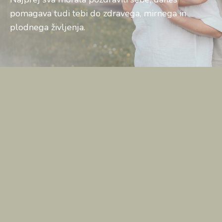
pomagava tudi tebi do zdravega, mirnega in
plodnega življenja.