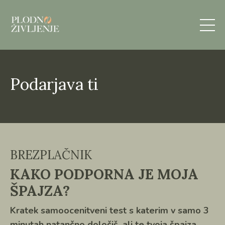
Podarjava ti
BREZPLAČNIK
KAKO PODPORNA JE MOJA
ŠPAJZA?
Kratek samoocenitveni test s katerim v
samo 3
minutah natančno določiš, ali te tvoja špajza