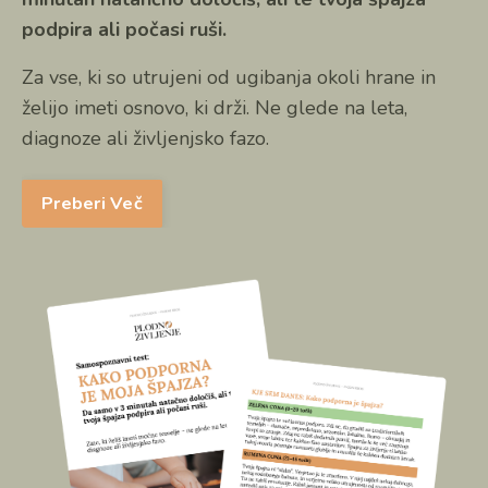
podpira ali poča
si ruši.
Za vse, ki so utrujeni od ugibanja okoli hrane in
želijo imeti osnovo, ki drži. Ne glede na leta,
diagnoze ali življenjsko fazo.
Preberi Več